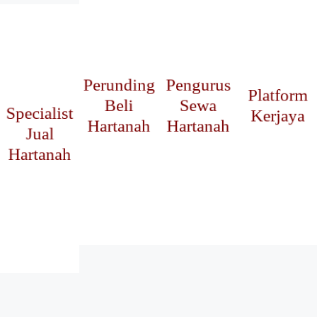
Perunding
Pengurus
Platform
Klik Untuk
Klik Untuk
Klik Untuk
Beli
Sewa
Specialist
Kerjaya
Info Lanjut
Info Lanjut
Info Lanjut
Hartanah
Hartanah
Klik Untuk
Jual
Info Lanjut
Hartanah