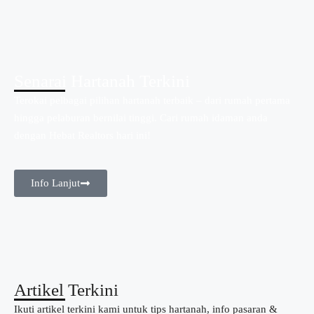
Senarai Hartanah Terkini
Terokai pelbagai pilihan hartanah terbaik – dari rumah pertama
hingga pelaburan bernilai tinggi. Cari rumah idaman anda
dengan Hebat Realtors hari ini!
Info Lanjut
Artikel Terkini
Ikuti artikel terkini kami untuk tips hartanah, info pasaran &