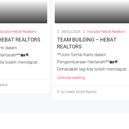
outube Hebat Realtors
08/02/2024
Youtube Hebat Realtors
HEBAT REALTORS
TEAM BUILDING – HEBAT
REALTORS
mi dalam
**Jom Sertai Kami dalam
artanah!**🏡🌟
Pengembaraan Hartanah!**🏡🌟
ita boleh mendapat...
Dimanakah lagi kita boleh mendapat...
Continue reading
ashid
by Coach Abdul Rashid