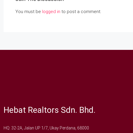
You must be
logged in
to post a comment.
Hebat Realtors Sdn. Bhd.
HQ: 32-2A, Jalan UP 1/7, Ukay Perdana, 68000