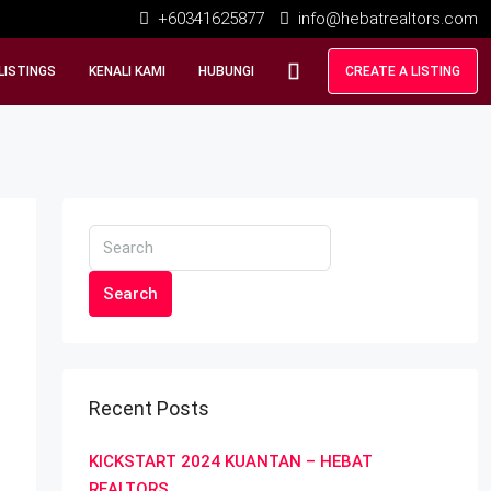
+60341625877
info@hebatrealtors.com
LISTINGS
KENALI KAMI
HUBUNGI
CREATE A LISTING
Search
Recent Posts
KICKSTART 2024 KUANTAN – HEBAT
REALTORS